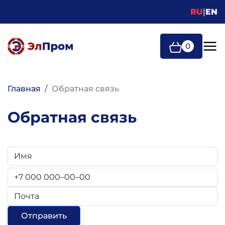
Перейти к основному содержанию
RU
|
EN
0
Строка навигации
Главная
Обратная связь
Обратная связь
Отправить