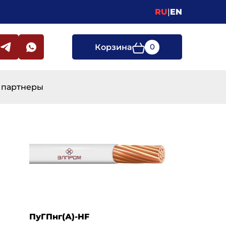
RU
|
EN
0
Корзина
 партнеры
ПуГПнг(А)-HF