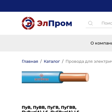
Перейти к основному содержанию
Поиск
Основная н
О компан
Строка навигации
Главная
Каталог
Провода для электри
ПуВ, ПуВВ, ПуГВ, ПуГВВ,