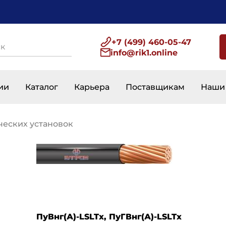
+7 (499) 460-05-47
info@rik1.online
авигация
ии
Каталог
Карьера
Поставщикам
Наши
ческих установок
ПуВнг(А)-LSLTx, ПуГВнг(А)-LSLTx