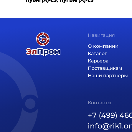
ПуВнг(А)-LS, ПуГВнг(А)-LS
Навигация
Основная навига
О компании
Каталог
Карьера
Поставщикам
Наши партнеры
Контакты
+7 (499) 46
info@rik1.o