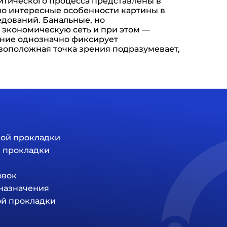
итического процесса представлены в
о интересные особенности картины в
едований. Банальные, но
 экономическую сеть и при этом —
ание однозначно фиксирует
воположная точка зрения подразумевает,
ной прокладки
й прокладки
овок
 назначения
ой прокладки