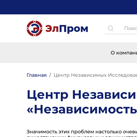
Перейти к основному содержанию
Поиск
Основная н
О компан
Строка навигации
Главная
Центр Независимых Исследова
Центр Независ
«Независимость
Значимость этих проблем настолько оче