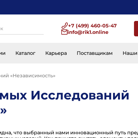
+7 (499) 460-05-47
info@rik1.online
авигация
ии
Каталог
Карьера
Поставщикам
Наши
ний «Независимость»
имых Исследований
»
видна, что выбранный нами инновационный путь пр