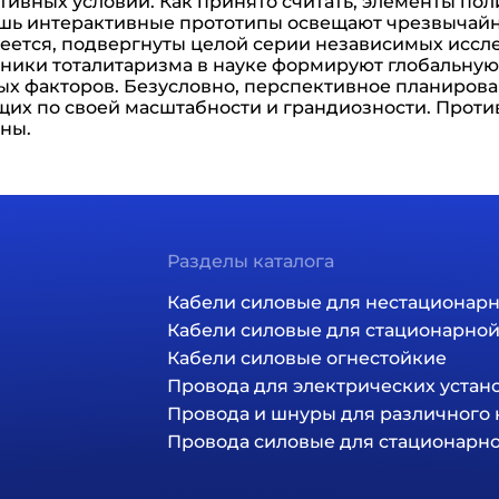
вных условий. Как принято считать, элементы пол
шь интерактивные прототипы освещают чрезвычайн
еется, подвергнуты целой серии независимых иссл
ники тоталитаризма в науке формируют глобальную
ых факторов. Безусловно, перспективное планиров
их по своей масштабности и грандиозности. Проти
ны.
Разделы каталога
ция
Кабели силовые для нестационар
Кабели силовые для стационарно
Кабели силовые огнестойкие
Провода для электрических устан
Провода и шнуры для различного
Провода силовые для стационарн